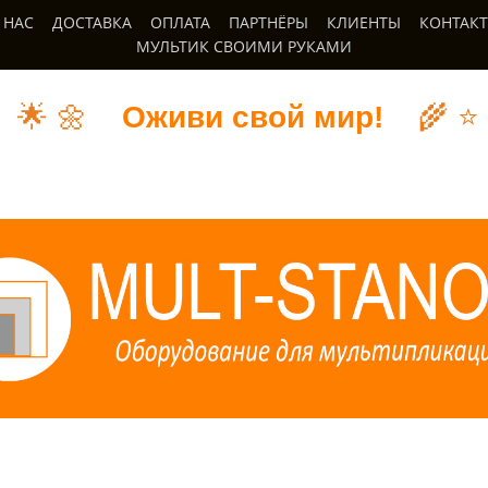
 НАС
ДОСТАВКА
ОПЛАТА
ПАРТНЁРЫ
КЛИЕНТЫ
КОНТАК
МУЛЬТИК СВОИМИ РУКАМИ
🌟
🌼
Оживи свой мир!
🌾
⭐️