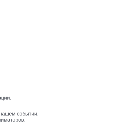
ации.
 нашем событии.
ниматоров.