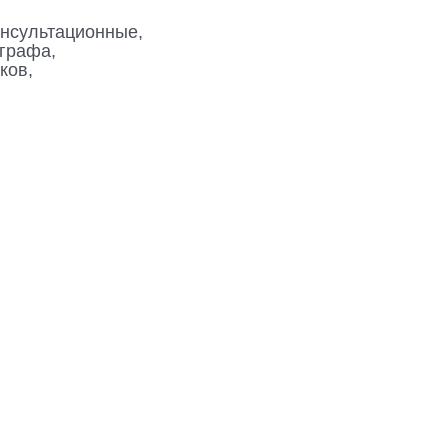
онсультационные,
графа,
ков,