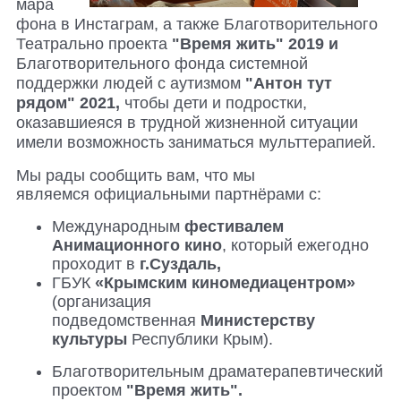
мара
фона в Инстаграм, а также Благотворительного
Театрально проекта
"Время жить"
2019
и
Благотворительного фонда системной
поддержки людей с аутизмом
"Антон тут
рядом" 2021,
чтобы дети и подростки,
оказавшиеяся в трудной жизненной ситуации
имели возможность заниматься мульттерапией.
Мы рады сообщить вам, что мы
являемся официальными партнёрами с:
Международным
фестивалем
Анимационного кино
, который ежегодно
проходит в
г.Суздаль,
ГБУК
«Крымским киномедиацентром»
(организация
п
одведомственная
Министерству
культуры
Республики Крым).
Благотворительным драматерапевтический
проектом
"Время жить".