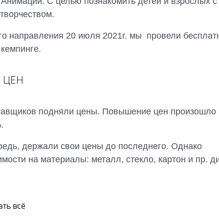
 Анимации. С целью познакомить детей и взрослых с
творчеством.
го направления 20 июля 2021г. мы провели беспла
 кемпинге.
 ЦЕН
тавщиков подняли цены. Повышение цен произошло 
.
редь, держали свои цены до последнего. Однако
мости на материалы: металл, стекло, картон и пр. д
ать всё