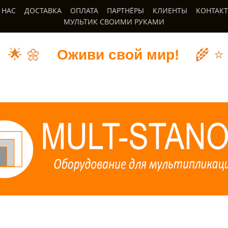
 НАС
ДОСТАВКА
ОПЛАТА
ПАРТНЁРЫ
КЛИЕНТЫ
КОНТАК
МУЛЬТИК СВОИМИ РУКАМИ
🌟
🌼
Оживи свой мир!
🌾
⭐️