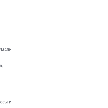
х
 Ласпи
в,
ассы и