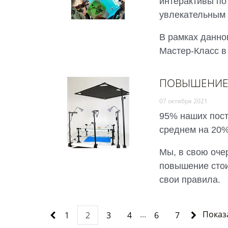
интерактивы по
увлекательным 
В рамках данно
Мастер-Класс в
ПОВЫШЕНИЕ
07 октября 2021
95% наших пос
среднем на 20%
Мы, в свою оче
повышение стои
свои правила.
...
Показ
1
2
3
4
6
7