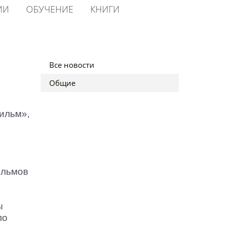
ИИ
ОБУЧЕНИЕ
КНИГИ
Все новости
Общие
ильм»,
ильмов
в
ы
ло