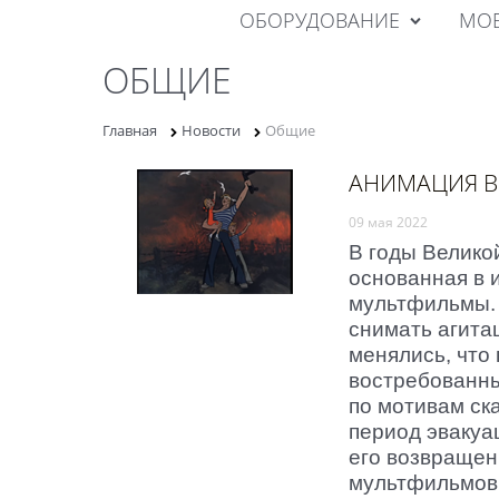
ОБОРУДОВАНИЕ
МОБ
ОБЩИЕ
Главная
Новости
Общие
АНИМАЦИЯ В
09 мая 2022
В годы Велико
основанная в 
мультфильмы. 
снимать агита
менялись, что
востребованны
по мотивам ск
период эвакуа
его возвращен
мультфильмов 