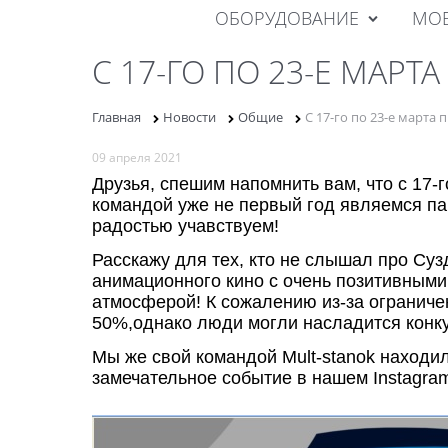
ОБОРУДОВАНИЕ
МОБ
С 17-ГО ПО 23-Е МАРТ
Главная
Новости
Общие
С 17-го по 23-е марта
09 апреля 2021
Друзья, спешим напомнить вам, что с 17-
командой уже не первый год являемся па
радостью учавствуем!
Расскажу для тех, кто не слышал про Су
анимационного кино с очень позитивным
атмосферой! К сожалению из-за ограниче
50%,однако люди могли насладится конк
Мы же свой командой Mult-stanok находи
замечательное событие в нашем Instagram