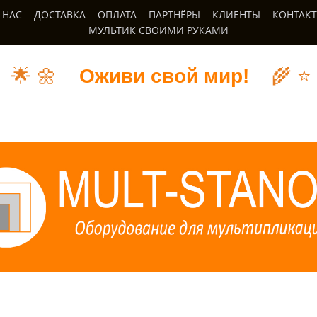
 НАС
ДОСТАВКА
ОПЛАТА
ПАРТНЁРЫ
КЛИЕНТЫ
КОНТАК
МУЛЬТИК СВОИМИ РУКАМИ
🌟
🌼
Оживи свой мир!
🌾
⭐️