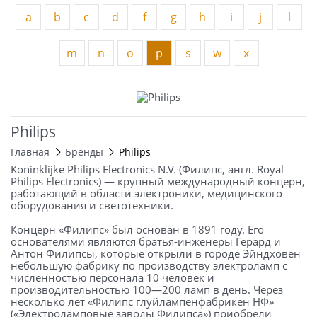
a
b
c
d
f
g
h
i
j
l
m
n
o
p
s
w
x
Philips
Главная
Бренды
Philips
Koninklijke Philips Electronics N.V. (Филипс, англ. Royal
Philips Electronics) — крупный международный концерн,
работающий в области электроники, медицинского
оборудования и светотехники.
Концерн «Филипс» был основан в 1891 году. Его
основателями являются братья-инженеры Герард и
Антон Филипсы, которые открыли в городе Эйндховен
небольшую фабрику по производству электроламп с
численностью персонала 10 человек и
производительностью 100—200 ламп в день. Через
несколько лет «Филипс глуйлампенфабрикен НФ»
(«Электроламповые заводы Филипса») приобрели