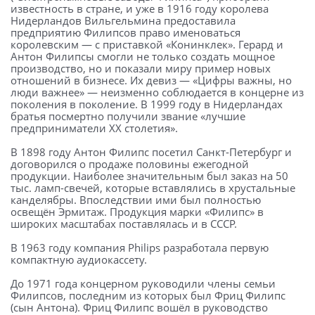
известность в стране, и уже в 1916 году королева
Нидерландов Вильгельмина предоставила
предприятию Филипсов право именоваться
королевским — c приставкой «Конинклек». Герард и
Антон Филипсы смогли не только создать мощное
производство, но и показали миру пример новых
отношений в бизнесе. Их девиз — «Цифры важны, но
люди важнее» — неизменно соблюдается в концерне из
поколения в поколение. В 1999 году в Нидерландах
братья посмертно получили звание «лучшие
предприниматели XX столетия».
В 1898 году Антон Филипс посетил Санкт-Петербург и
договорился о продаже половины ежегодной
продукции. Наиболее значительным был заказ на 50
тыс. ламп-свечей, которые вставлялись в хрустальные
канделябры. Впоследствии ими был полностью
освещён Эрмитаж. Продукция марки «Филипс» в
широких масштабах поставлялась и в СССР.
В 1963 году компания Philips разработала первую
компактную аудиокассету.
До 1971 года концерном руководили члены семьи
Филипсов, последним из которых был Фриц Филипс
(сын Антона). Фриц Филипс вошёл в руководство