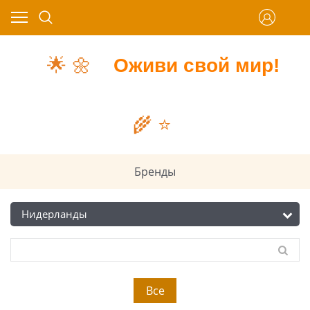
🌟
🌼
Оживи свой мир!
🌾
⭐️
Бренды
Все